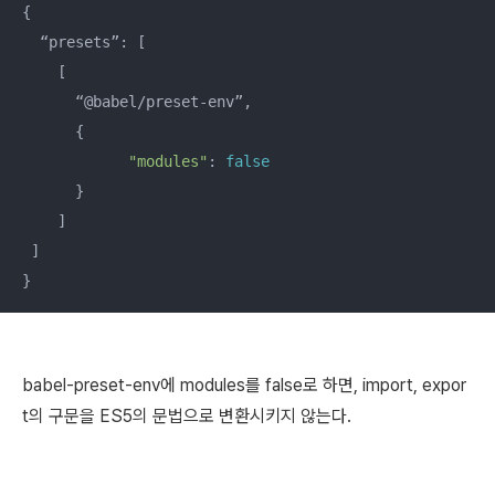
{

  “presets”: [ 

    [

      “@babel/preset-env”,

      {

"modules"
: 
false
      }

    ]

 ]

}
babel-preset-env에 modules를 false로 하면, import, expor
t의 구문을 ES5의 문법으로 변환시키지 않는다.