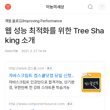
검색하기
이뇽의세상
티스토리
개발 블로깅/Improving Performance
웹 성능 최적화를 위한 Tree Sha
king 소개
Hello이뇽
2021. 3. 27. 16:36
http://www.컴스쿨.com
광고
자바스크립트 컴스쿨닷컴 당일 신청&
결제시 기프티콘!
자바스크립트 인강만으로 합격가능, 단기완
성, 무한반복 전 강좌 스마트폰 학습가능
http://www.componentsource.com
광고