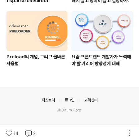
t sparse checkout
매지 말고 정확히 알고 설정하자.
Preload의 개념, 그리고 올바른
요즘 프론트엔드 개발자가 노력해
사용법
야 할 커리어 방향성에 대해
의안내
티스토리
로그인
고객센터
© Daum Corp.
14
2