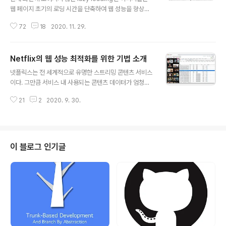
웹 페이지 초기의 로딩 시간을 단축하여 웹 성능을 향상시
킵니다. 이 글은 lazy loading 처리 기법과 관련된 모든
72
18
2020. 11. 29.
것들을 깊게 다루게 됩니다. 해당 글은 작성자 imagekit.i
o 의 동의하에 'Lazy Loading Images - The compl
ete Guide'의 아티클을 번역하였습니다. 외국 아티클 번
Netflix의 웹 성능 최적화를 위한 기법 소개
역은 처음으로 도전하다보니, 거의 발 번역 수준입니다.. 하
글 내용
지만 내용 이해에는 문제가 없을 듯 하여, 귀엽게 봐주시면
넷플릭스는 전 세계적으로 유명한 스트리밍 콘텐츠 서비스
감사드리겠습니다! 이미지는 모든 웹 사이트와 어플리케이
이다. 그만큼 서비스 내 사용되는 콘텐츠 데이터가 엄청나
션에서 매우 중요한 요소입니다. 마케팅 배너 혹은 상품 이
며 이를 이용하는 대용량 트래픽 또한 만만치 않을 것이다.
미지, 로고 등 이젠 웹 사이트 내에서 이미지가 없다는 것은
21
2
2020. 9. 30.
그럼에도 불구하고 신기한 점은, 수많은 트래픽 처리 속에
상상할 수 없을 정도입니다. 그러나 슬프..
서도 저렇게 많은 섬네일 이미지와, 이미지 위에 마우스를
올리면 보여지는 일부 영상이 매우 빠른 로딩 속도를 자랑
한다는 것이다. 넷플릭스는 과연 어떻게 이러한 성능을 만
들어 낼 수 있었을까? 지금부터 넷플릭스 페이지의 비밀에
이 블로그 인기글
대해 알 수 있는 만큼 최대한 파헤쳐 보도록 하자. 섬네일
이미지 사용 우선 개발자 도구-네트워크 탭을 열어, 페이지
로드 시 요청받는 리소스 목록들을 확인해 보았다. 페이지
렌더링이 완료된 후에도 쉬지 않고 계속해서 많은 리소스
가 다운로드되며 리스트가 쭉쭉 늘어..