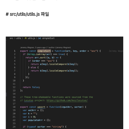
#
src/utils/utils.js 파일