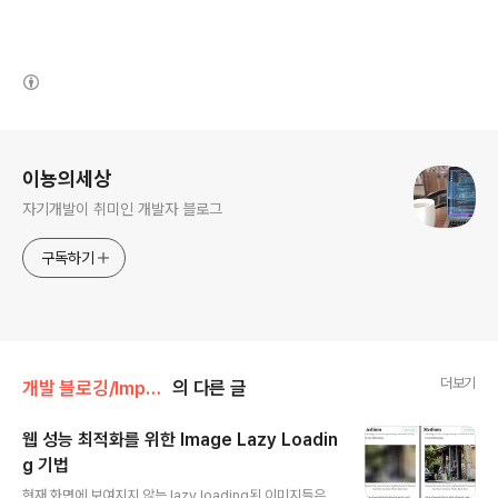
(새창열림)
로그 정보
이뇽의세상
자기개발이 취미인 개발자 블로그
구독하기
더보기
개발 블로깅/Improving Performance
의 다른 글
웹 성능 최적화를 위한 Image Lazy Loadin
g 기법
글 내용
현재 화면에 보여지지 않는 lazy loading된 이미지들은