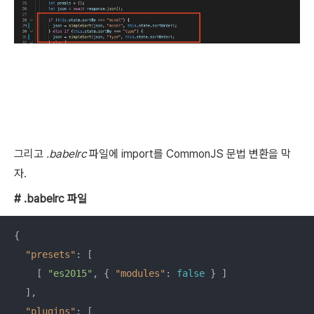
그리고
.babelrc
파일에 import를 CommonJS 문법 변환을 막
자.
# .babelrc 파일
{

"presets"
: [

    [ 
"es2015"
, { 
"modules"
: 
false
 } ]

  ],

"plugins"
: [
